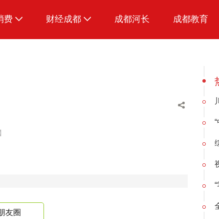
消费
财经成都
成都河长
成都教育
生活
爱看短剧
爱看萌宠
】
朋友圈