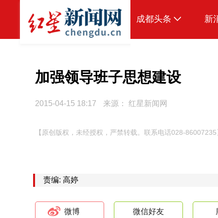
成都头条
新
原创
本地
加强领导班子思想建设
国内
2015-04-15 18:17
来源：
红星新闻网
头条智造
【原创版权，未经授权，严禁转载。联系电话028-86007235
热点专题
传真机
公示
责编: 高婷
微博
微信好友