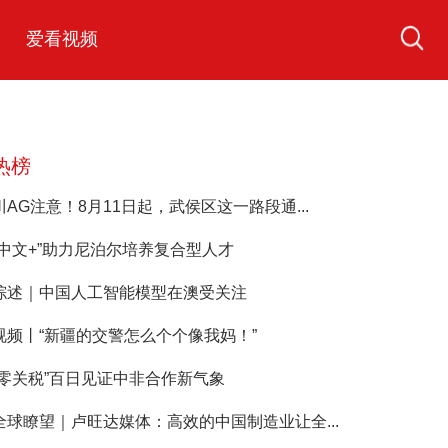
爱看视频
热榜
川AG注意！8月11日起，武侯区这一路段通...
“中文+”助力尼泊尔培养复合型人才
综述｜中国人工智能模型在澳受关注
视频丨“新疆的交警怎么个个像我妈！”
“零关税”百日见证中非合作新气象
全球瞭望｜卢旺达媒体：高效的中国制造业让全...