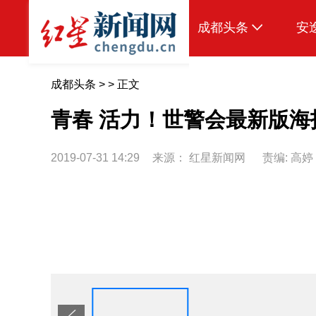
成都头条
安
原创
成都头条
> > 正文
本地
青春 活力！世警会最新版海
国内
2019-07-31 14:29
来源：
红星新闻网
责编: 高婷
区域
头条智造
热点专题
传真机
公示