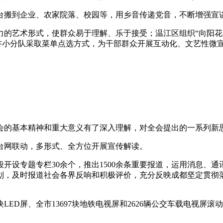
台搬到企业、农家院落、校园等，用乡音传递党音，不断增强宣
力的艺术形式，使群众易于理解、乐于接受；温江区组织“向阳花
宣讲小分队采取菜单点选方式，为干部群众开展互动化、文艺性微
会的基本精神和重大意义有了深入理解，对全会提出的一系列新
台网联动，多形式、全方位开展宣传解读。
开设专题专栏30余个，推出1500余条重要报道，运用消息、通
划，及时报道社会各界反响和积极评价，充分反映成都坚定贯彻落
LED屏、全市13697块地铁电视屏和2626辆公交车载电视屏滚