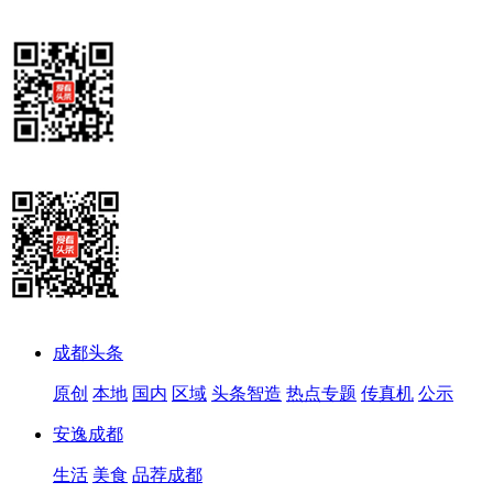
成都头条
原创
本地
国内
区域
头条智造
热点专题
传真机
公示
安逸成都
生活
美食
品荐成都