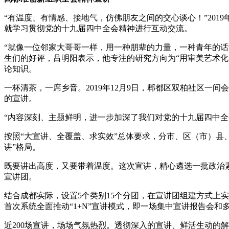
“有温度、有情感、接地气，仿佛朋友之间的交心谈心！”201
就学习贯彻党的十九届四中全会精神进行互动交流。
“就像一位邻家大哥哥一样，用一种朋辈的力量，一种青年的话
生们的好评，吕明阳表示，他专注的研究方向为“用审美艺术
论知识。
一杯清茶，一席乡音。2019年12月9日，郫都区双柏社区一
的宣讲。
“内容深刻、主题鲜明，进一步加深了我们对党的十九届四中
按照“大宣讲、全覆盖、求实效”总体要求，分市、区（市）县
讲”格局。
既要讲出高度，又要带着温度。这次宣讲，精心遴选一批政治
宣讲团。
结合成都实际，设置5个类别15个分团，在宣讲团组建方式上实
首次系统全面推动“1+N”宣讲模式，即一场集中宣讲报告会和
近200场宣讲，场场气氛热烈。透彻深入的宣讲、鲜活生动的