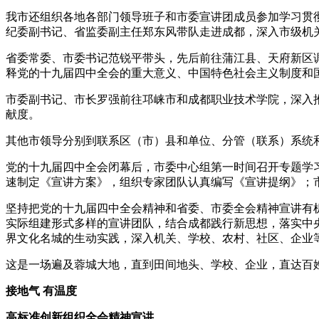
我市还组织各地各部门领导班子和市委宣讲团成员参加学习贯彻
纪委副书记、省监委副主任郑东风带队走进成都，深入市级机
省委常委、市委书记范锐平带头，先后前往蒲江县、天府新区
释党的十九届四中全会的重大意义、中国特色社会主义制度和
市委副书记、市长罗强前往邛崃市和成都职业技术学院，深入
献度。
其他市领导分别到联系区（市）县和单位、分管（联系）系统
党的十九届四中全会闭幕后，市委中心组第一时间召开专题学
速制定《宣讲方案》，组织专家团队认真编写《宣讲提纲》；
坚持把党的十九届四中全会精神和省委、市委全会精神宣讲有
实际组建形式多样的宣讲团队，结合成都践行新思想，落实中
界文化名城的生动实践，深入机关、学校、农村、社区、企业
这是一场遍及蓉城大地，直到田间地头、学校、企业，直达百姓
接地气 有温度
高标准创新组织全会精神宣讲