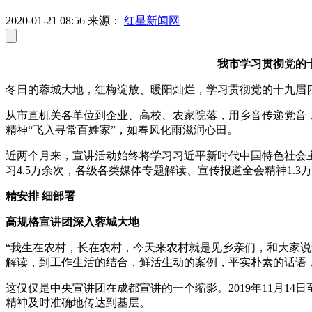
2020-01-21 08:56
来源：
红星新闻网
我市学习贯彻党的
冬日的蓉城大地，红梅绽放、暖阳灿烂，学习贯彻党的十九届
从市直机关各单位到企业、高校、农家院落，用乡音传递党音，
精神“飞入寻常百姓家”，如春风化雨滋润心田。
近两个月来，宣讲活动始终将学习习近平新时代中国特色社会
习4.5万余次，各级各类媒体专题解读、宣传报道全会精神1.
精安排 细部署
高规格宣讲团深入蓉城大地
“我生在农村，长在农村，今天来农村就是见乡亲们，和大家
解读，到工作生活的结合，鲜活生动的案例，平实朴素的话语
这仅仅是中央宣讲团在成都宣讲的一个缩影。2019年11月1
精神及时准确地传达到基层。