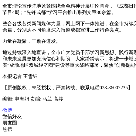
全市理论宣传阵地紧紧围绕全会精神开展理论阐释，《成都日报
节目4期；“先锋成都”学习平台推出系列文章30余篇。
整合各级各类新闻媒体力量，网上网下一体推进，在全市持续兴
余篇，分别从不同角度深入报道成都宣讲工作特色亮点。
力量在凝聚，干劲在迸发。
通过持续深入地宣讲，全市广大党员干部学习新思想、践行新
和未来发展更加充满信心和期盼。大家纷纷表示，将进一步增强
实“成渝地区双城经济圈”建设等重大战略部署，聚焦“创新提
本报记者 王雪钰
【原创版权，未经授权，严禁转载。联系电话028-86007235】
编辑: 申海娟
责编: 马兰 高婷
微博
微信好友
朋友圈
热榜