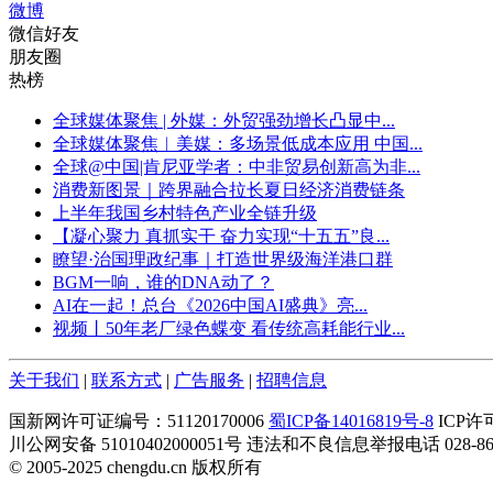
微博
微信好友
朋友圈
热榜
全球媒体聚焦 | 外媒：外贸强劲增长凸显中...
全球媒体聚焦︱美媒：多场景低成本应用 中国...
全球@中国|肯尼亚学者：中非贸易创新高为非...
消费新图景｜跨界融合拉长夏日经济消费链条
上半年我国乡村特色产业全链升级
【凝心聚力 真抓实干 奋力实现“十五五”良...
瞭望·治国理政纪事｜打造世界级海洋港口群
BGM一响，谁的DNA动了？
AI在一起！总台《2026中国AI盛典》亮...
视频丨50年老厂绿色蝶变 看传统高耗能行业...
关于我们
|
联系方式
|
广告服务
|
招聘信息
国新网许可证编号：51120170006
蜀ICP备14016819号-8
ICP许
川公网安备 51010402000051号 违法和不良信息举报电话 028-860
© 2005-2025 chengdu.cn 版权所有