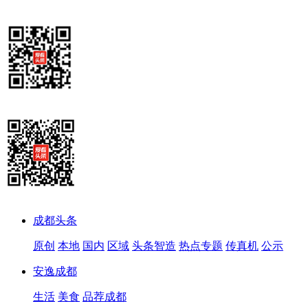
成都头条
原创
本地
国内
区域
头条智造
热点专题
传真机
公示
安逸成都
生活
美食
品荐成都