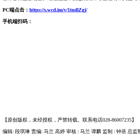
PC端点击：
https://s.wcd.im/v/1tndlZgj/
手机端扫码：
【原创版权，未经授权，严禁转载。联系电话028-86007235】
编辑: 段琪琳
责编: 马兰 高婷
审核 : 马兰 谭麟 监制 : 钟蓓 总监