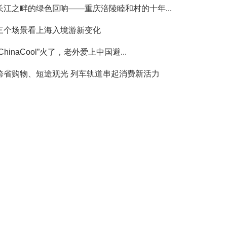
长江之畔的绿色回响——重庆涪陵睦和村的十年...
三个场景看上海入境游新变化
“ChinaCool”火了，老外爱上中国避...
跨省购物、短途观光 列车轨道串起消费新活力