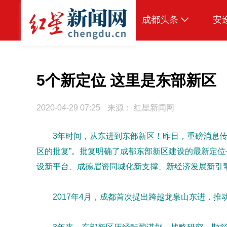
成都头条
安
原创
本地
5个新定位 这里是东部新区
国内
2020-04-29 07:25
来源：
红星新闻网
区域
3年时间，从东进到东部新区！昨日，重磅消息传
头条智造
区的批复”。批复明确了成都东部新区建设的最新定
热点专题
设新平台、成德眉资同城化新支撑、新经济发展新引
传真机
2017年4月，成都首次提出跨越龙泉山东进，推
公示