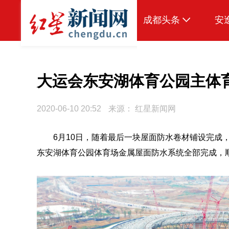
成都头条
安
原创
本地
大运会东安湖体育公园主体
国内
2020-06-10 20:52
来源：
红星新闻网
区域
6月10日，随着最后一块屋面防水卷材铺设完成
头条智造
东安湖体育公园体育场金属屋面防水系统全部完成，
热点专题
传真机
公示