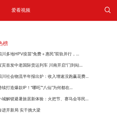
爱看视频
热榜
四川多地HPV疫苗“免费＋惠民”双轨并行，...
宜宾首发中老国际货运列车 川南开启“门到站...
四川社会物流半年报出炉：收入增速没跑赢花费...
持续打造爆款IP！“哪吒”“八仙”为何都在...
小城解锁避暑旅居新体验：火把节、赛马会等民...
奋进开新局 实干挑大梁