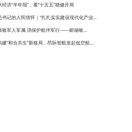
从经济“半年报”，看“十五五”稳健开局
总书记的人民情怀｜“扎扎实实建设现代化产业...
致敬军人军属 消保护航伴军行——邮储银...
构建“和合共生”新格局，昂际智航发起低空航...