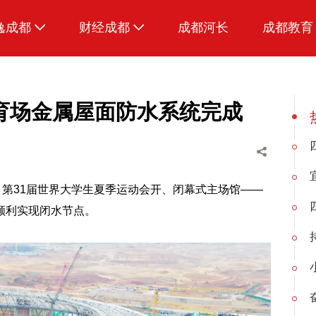
逸成都
财经成都
成都河长
成都教育
生活
招采成都
美食
育场金属屋面防水系统完成
品荐成都
，第31届世界大学生夏季运动会开、闭幕式主场馆——
顺利实现闭水节点。