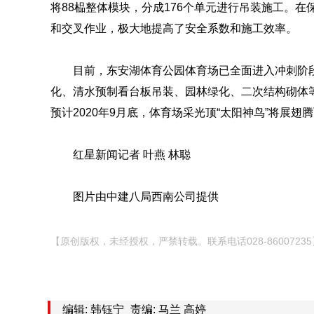
将88榀整体模块，分成176个单元进行吊装施工。
和交叉作业，极大地提高了安全系数和施工效率。
目前，东安湖体育公园体育场已全面进入冲刺阶
化、清水预制看台板吊装、园林绿化、二次结构砌体
预计2020年9月底，体育场采光顶“太阳神鸟”将展
红星新闻记者 叶燕 林聪
图片由中建八局西南公司提供
【原创版权，未经授权，严禁转载。联系电话028-86007235
编辑: 韩钰宁
责编: 马兰 高婷