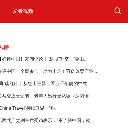
爱看视频
热榜
【好评中国】东湖评论丨“慧眼”升空，“金山...
好评中国丨全民参与、动力十足！万亿体育产业...
“典”读红山丨从红山玉器，看五千年前的中式...
公共交通更适老，老年人出行更从容（深阅读·...
China Travel”持续升温，“科...
巴西共产党副主席受访表示：“不了解中国，就...