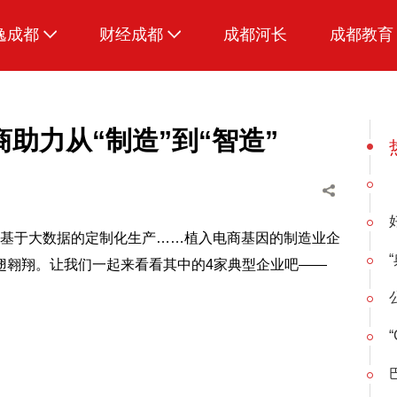
逸成都
财经成都
成都河长
成都教育
生活
招采成都
美食
助力从“制造”到“智造”
品荐成都
基于大数据的定制化生产……植入电商基因的制造业企
翅翱翔。让我们一起来看看其中的4家典型企业吧——
“