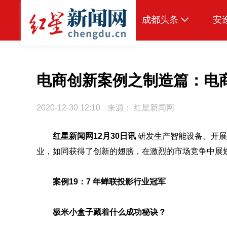
成都头条
安
原创
本地
电商创新案例之制造篇：电商
国内
2020-12-30 12:10
来源：
红星新闻网
区域
红星新闻网12月30日讯
研发生产智能设备、开展
头条智造
业，如同获得了创新的翅膀，在激烈的市场竞争中展
热点专题
传真机
案例19：
7 年蝉联投影行业冠军
公示
极米小盒子藏着什么成功秘诀？