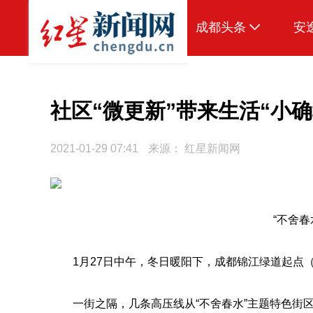
成都头条
安
原创
本地
社区“微更新”带来生活“小确
国内
2021-01-29 07:41
来源：
红星新闻网
区域
头条智造
热点专题
“不舍春
传真机
1月27日中午，冬日暖阳下，成都锦江绿道起点
公示
一街之隔，几条高压线从“不舍春水”主题特色街