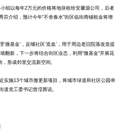
民小组以每年2万元的价格将地块租给安馨源公司，后者
秀芬介绍，预计今年“不舍春水”街区临街商铺租金将增
理‘微基金’，反哺社区‘造血’，用于周边老旧院落改造提
外墙翻新，下一步将结合街区业态，利用“微基金”开展花
动，形成邻里交流新空间。
近实施13个城市微更新项目，将城市绿道和社区公园串
福街道党工委书记曾滢茜说。
】