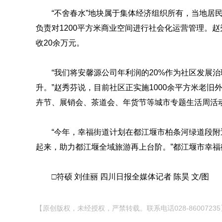
“不舍春水”地块属于集体经济组织所有，当地居
负责对1200平方米商业空间进行社会化运营管理。赵
收20余万元。
“我们将安馨源公司年利润的20%作为社区发展治
升。”赵秀芬说，目前社区正实施1000余平方米老旧
卉节、展销会、茶道会、年货节等城市专题生活周活
“今年，幸福街道计划在都江堰市柏条河绿道段附
起来，助力都江堰全域旅游再上台阶。”都江堰市幸
□符硕 刘佳丽 四川日报全媒体记者 陈昊 文/图
【原创版权，未经授权，严禁转载。联系电话028-86007235