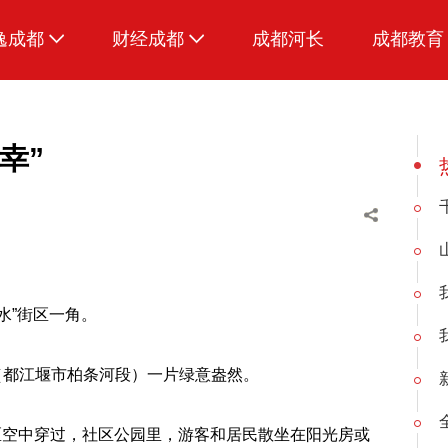
逸成都
财经成都
成都河长
成都教育
生活
招采成都
美食
幸”
品荐成都
水”街区一角。
（都江堰市柏条河段）一片绿意盎然。
区空中穿过，社区公园里，游客和居民散坐在阳光房或