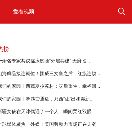
爱看视频
热榜
千余名专家共议临床试验“分层共建” 天府临...
山海鲜品接连就位！挪威三文鱼之后，红旗连锁...
我们的家园丨西藏夏拉苏村：灾后重生，幸福回...
我们的家园丨窄巷变通途，乃西“让”出和美新...
新疆女孩在天津偶遇了一个人，瞬间哭红双眼！
全球媒体聚焦︱外媒：美国劳动力市场正在走弱