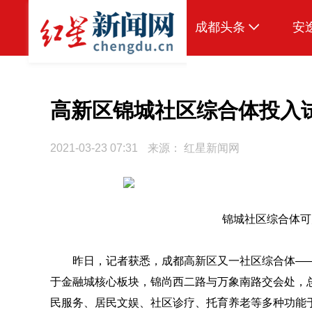
成都头条
安
原创
本地
高新区锦城社区综合体投入
国内
2021-03-23 07:31
来源：
红星新闻网
区域
头条智造
热点专题
锦城社区综合体可
传真机
昨日，记者获悉，成都高新区又一社区综合体—
公示
于金融城核心板块，锦尚西二路与万象南路交会处，
民服务、居民文娱、社区诊疗、托育养老等多种功能于