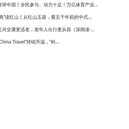
好评中国丨全民参与、动力十足！万亿体育产业...
“典”读红山丨从红山玉器，看五千年前的中式...
公共交通更适老，老年人出行更从容（深阅读·...
China Travel”持续升温，“科...