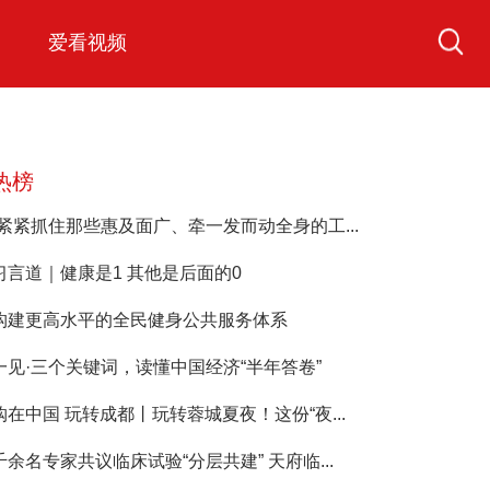
爱看视频
热榜
“紧紧抓住那些惠及面广、牵一发而动全身的工...
习言道｜健康是1 其他是后面的0
构建更高水平的全民健身公共服务体系
一见·三个关键词，读懂中国经济“半年答卷”
购在中国 玩转成都丨玩转蓉城夏夜！这份“夜...
千余名专家共议临床试验“分层共建” 天府临...