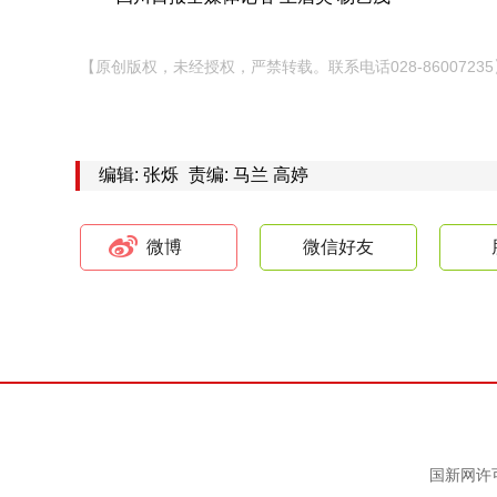
【原创版权，未经授权，严禁转载。联系电话028-86007235
编辑: 张烁
责编: 马兰 高婷
微博
微信好友
国新网许可