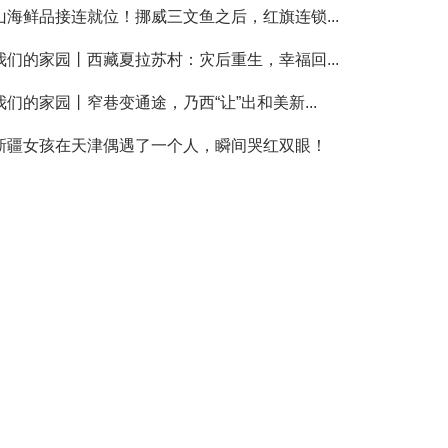
山海鲜品接连就位！挪威三文鱼之后，红旗连锁...
我们的家园丨西藏夏拉苏村：灾后重生，幸福回...
我们的家园丨窄巷变通途，乃西“让”出和美新...
新疆女孩在天津偶遇了一个人，瞬间哭红双眼！