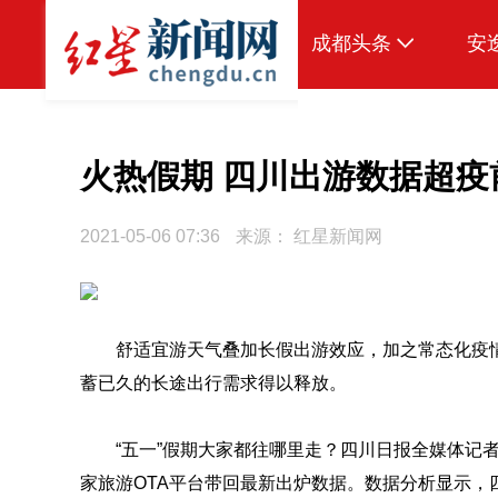
成都头条
安
原创
本地
火热假期 四川出游数据超疫
国内
2021-05-06 07:36
来源：
红星新闻网
区域
头条智造
舒适宜游天气叠加长假出游效应，加之常态化疫情
热点专题
蓄已久的长途出行需求得以释放。
传真机
公示
“五一”假期大家都往哪里走？四川日报全媒体记
家旅游OTA平台带回最新出炉数据。数据分析显示，