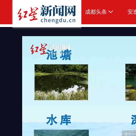
成都头条
安
原创
本地
国内
区域
头条智造
热点专题
传真机
公示