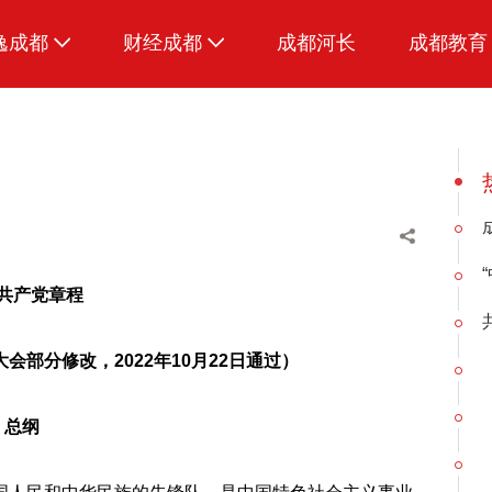
逸成都
财经成都
成都河长
成都教育
生活
招采成都
美食
品荐成都
共产党章程
部分修改，2022年10月22日通过）
总纲