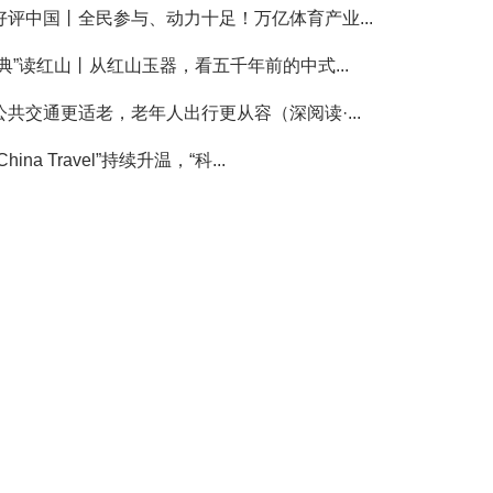
好评中国丨全民参与、动力十足！万亿体育产业...
“典”读红山丨从红山玉器，看五千年前的中式...
公共交通更适老，老年人出行更从容（深阅读·...
China Travel”持续升温，“科...