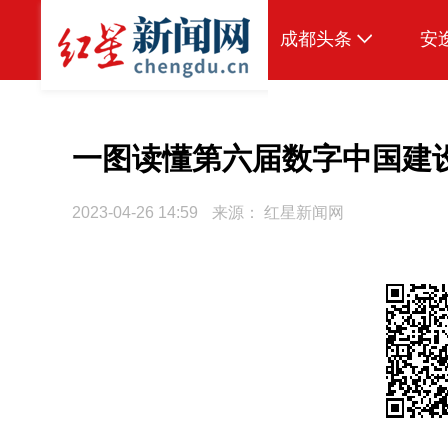
成都头条
安
原创
本地
一图读懂第六届数字中国建
国内
2023-04-26 14:59
来源：
红星新闻网
区域
头条智造
热点专题
传真机
公示