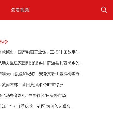
爱看视频
热榜
爆款频出！国产动画工业链，正把“中国故事”...
从助力重建家园到治理乡村 萨迦县扎西岗乡的...
情满天山 援疆印记⑲丨安徽支教生赢得桃李秀...
西藏南木林：昔日荒河滩 今时富绿洲
绿色消费育新机 “中国竹乡”拓海外市场
长江十年行 | 重庆这一矿区 为何入选联合...