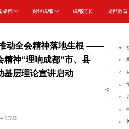
逸成都
财经成都
成都河长
成都教育
生活
招采成都
美食
 推动全会精神落地生根 ——
品荐成都
精神“理响成都”市、县
动基层理论宣讲启动
讲会现场