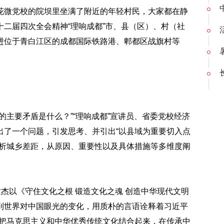
花微党校的院坝里坐满了附近的年轻村民，大家都在静
二届四次全会精神“理响成都”市、县（区）、村（社
进位于青白江区的成都国际铁路港、郫都区战旗村等
的主要矛盾是什么？”“理响成都”宣讲员、省委党校经济
出了一个问题，引发思考、并引出“以县域为重要切入点
分析城乡差距，从原因、重要性以及具体措施等多维度阐
世杰以《守住文化之根 锻造文化之魂 创造中华现代文明
到世界对中国眼光的变化，用质朴的言语诠释着习近平
有把马克思主义和中华优秀传统文化结合起来，在传承中