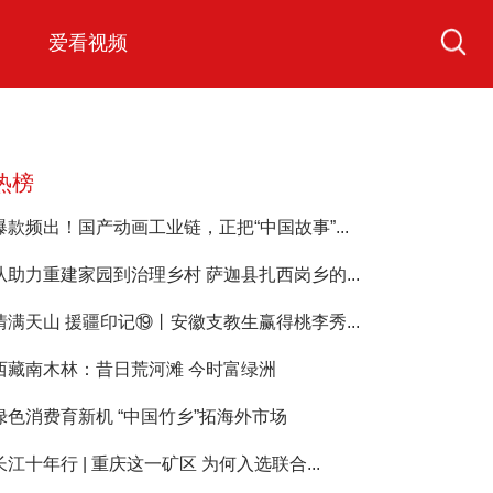
爱看视频
热榜
爆款频出！国产动画工业链，正把“中国故事”...
从助力重建家园到治理乡村 萨迦县扎西岗乡的...
情满天山 援疆印记⑲丨安徽支教生赢得桃李秀...
西藏南木林：昔日荒河滩 今时富绿洲
绿色消费育新机 “中国竹乡”拓海外市场
长江十年行 | 重庆这一矿区 为何入选联合...