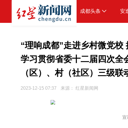
成都头条
安
原创
本地
“理响成都”走进乡村微党校
国内
学习贯彻省委十二届四次全会
区域
（区）、村（社区）三级联
头条智造
2023-12-15 07:37
来源：
红星新闻网
热点专题
传真机
公示
宣