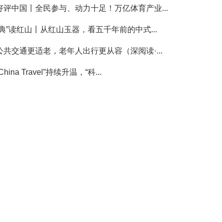
好评中国丨全民参与、动力十足！万亿体育产业...
“典”读红山丨从红山玉器，看五千年前的中式...
公共交通更适老，老年人出行更从容（深阅读·...
China Travel”持续升温，“科...