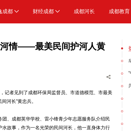
逸成都
财经成都
成都河长
成都教育
生活
招采成都
美食
丈量河情——最美民间护河人黄
品荐成都
现场，记者见到了成都环保局监督员、市道德模范、市最美
民间河长”黄忠兵。
务团、成都英华学校、雷小锋青少年志愿服务队介绍民
护水故事，作为一名光荣的民间河长，他一直身体力行