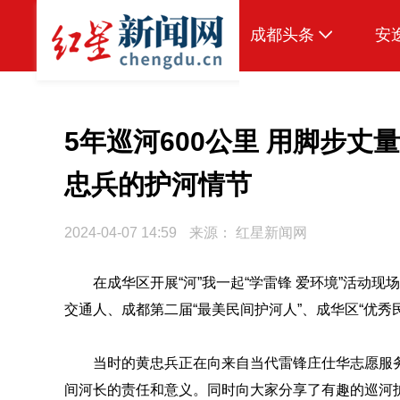
成都头条
安
原创
本地
5年巡河600公里 用脚步
国内
忠兵的护河情节
区域
2024-04-07 14:59
来源：
红星新闻网
头条智造
热点专题
在成华区开展“河”我一起“学雷锋 爱环境”活动
交通人、成都第二届“最美民间护河人”、成华区“优秀
传真机
公示
当时的黄忠兵正在向来自当代雷锋庄仕华志愿服
间河长的责任和意义。同时向大家分享了有趣的巡河