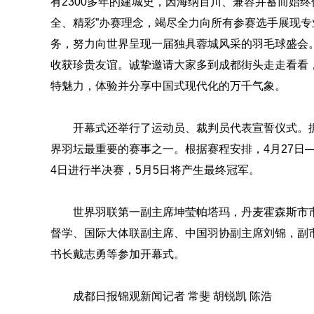
有2300多年的建城史，因海纳百川、兼容并蓄而始
全、精彩”办赛理念，竭尽全力向所有参赛选手展现
务，努力向世界呈现一届独具蓉城风采的羽毛球盛会
收获珍贵友谊。诚挚邀请大家多到成都街头走走看看，
特魅力，体验并分享中国式现代化的万千气象。
开幕式还举行了运动员、裁判员代表宣誓仪式。据了
界羽坛最重要的赛事之一。根据赛程安排，4月27日—5
4日进行半决赛，5月5日将产生最终冠军。
世界羽联第一副主席坤莹帕塔玛，丹麦霍森斯市
督学、国际大体联副主席、中国羽协副主席刘锦，副
书长戴志勇等参加开幕式。
成都日报锦观新闻记者 常斐 胡锐凯 陈浩