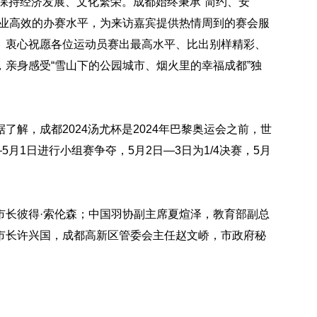
终保持经济发展、文化繁荣。成都始终秉承“简约、安
专业高效的办赛水平，为来访嘉宾提供热情周到的赛会服
。衷心祝愿各位运动员赛出最高水平、比出别样精彩、
亲身感受“雪山下的公园城市、烟火里的幸福成都”独
解，成都2024汤尤杯是2024年巴黎奥运会之前，世
月1日进行小组赛争夺，5月2日—3日为1/4决赛，5月
市长彼得·索伦森；中国羽协副主席夏煊泽，教育部副总
市长许兴国，成都高新区管委会主任赵文峤，市政府秘