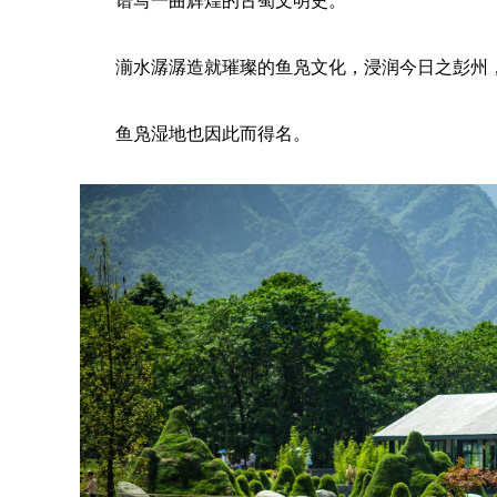
谱写一曲辉煌的古蜀文明史。
湔水潺潺造就璀璨的鱼凫文化，浸润今日之彭州
鱼凫湿地也因此而得名。