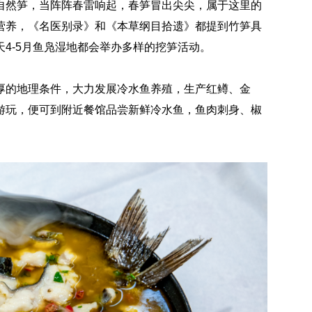
自然笋，当阵阵春雷响起，春笋冒出尖尖，属于这里的
营养，《名医别录》和《本草纲目拾遗》都提到竹笋具
4-5月鱼凫湿地都会举办多样的挖笋活动。
厚的地理条件，大力发展冷水鱼养殖，生产红鳟、金
游玩，便可到附近餐馆品尝新鲜冷水鱼，鱼肉刺身、椒