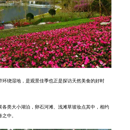
带环绕湿地，是观景佳季也正是探访天然美食的好时
联各类大小湖泊，卵石河滩、浅滩草坡妆点其中，相约
卷之中。