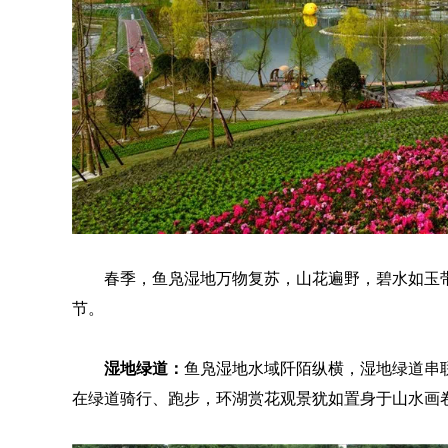
春季，鱼凫湿地万物复苏，山花遍野，碧水如玉
节。
湿地绿道：
鱼凫湿地水域阡陌纵横，湿地绿道串
在绿道骑行、跑步，环湖赏花观景犹如置身于山水画