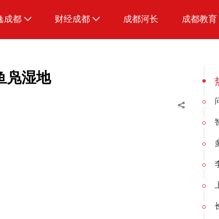
逸成都
财经成都
成都河长
成都教育
生活
招采成都
美食
鱼凫湿地
品荐成都