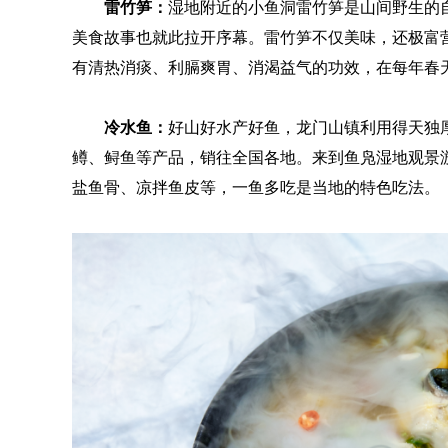
雷竹笋：
湿地附近的小鱼洞雷竹笋是山间野生的
美食故事也就此拉开序幕。雷竹笋不仅美味，还极富
有清热消痰、利膈爽胃、消渴益气的功效，在每年春天
冷水鱼：
好山好水产好鱼，龙门山镇利用得天独
鳟、鲟鱼等产品，销往全国各地。来到鱼凫湿地观景
盐鱼骨、凉拌鱼皮等，一鱼多吃是当地的特色吃法。