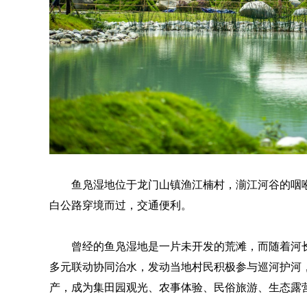
鱼凫湿地位于龙门山镇渔江楠村，湔江河谷的咽喉
白公路穿境而过，交通便利。
曾经的鱼凫湿地是一片未开发的荒滩，而随着河
多元联动协同治水，发动当地村民积极参与巡河护河，
产，成为集田园观光、农事体验、民俗旅游、生态露