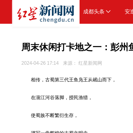
成都头条
安
原创
本地
周末休闲打卡地之一：彭州
国内
2024-04-26 17:14
来源：
红星新闻网
区域
相传，古蜀第三代王鱼凫王从岷山而下，
头条智造
热点专题
在湔江河谷落脚，授民渔猎，
传真机
使蜀族不断繁衍生存，
公示