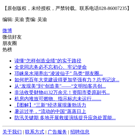
【原创版权，未经授权，严禁转载。联系电话028-86007235】
编辑: 吴渝
责编: 吴渝
微博
微信好友
朋友圈
热榜
读懂“怎样创造业绩”的实干路径
全党同志务必不忘初心、牢记使命
邛崃泉水湖养出“凌波仙子” 鸟类“朋友圈...
如何把百年大党建设得更加坚强有力？总书记这...
从“发现美”到“创造美”——“文明拍客共创...
非法收受财物4132万余元！资阳市委原副书...
机房内堆放可燃物、指示标志未运行........
【图解】“三新”经济展现蓬勃活力
暑运过半，“流动的中国”蒸蒸日上
防汛关键期 多地开展救援演练提升应急处置能...
关于我们
|
联系方式
|
广告服务
|
招聘信息