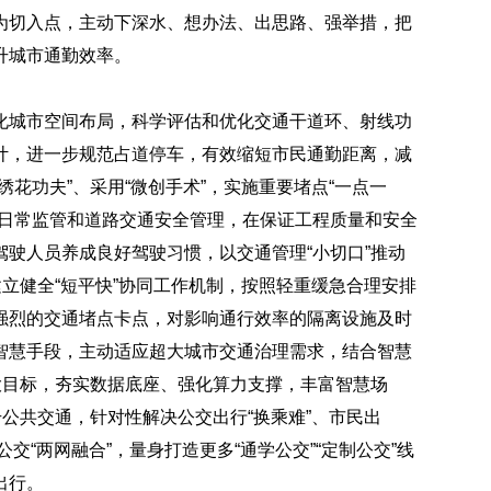
为切入点，主动下深水、想办法、出思路、强举措，把
升城市通勤效率。
化城市空间布局，科学评估和优化交通干道环、射线功
计，进一步规范占道停车，有效缩短市民通勤距离，减
花功夫”、采用“微创手术”，实施重要堵点“一点一
工日常监管和道路交通安全管理，在保证工程质量和安全
驶人员养成良好驾驶习惯，以交通管理“小切口”推动
建立健全“短平快”协同工作机制，按照轻重缓急合理安排
强烈的交通堵点卡点，对影响通行效率的隔离设施及时
智慧手段，主动适应超大城市交通治理需求，结合智慧
大目标，夯实数据底座、强化算力支撑，丰富智慧场
升公共交通，针对性解决公交出行“换乘难”、市民出
公交“两网融合”，量身打造更多“通学公交”“定制公交”线
出行。