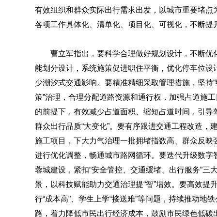
有效组织和群众实际出行需求出发，以城市重要堵点
各项工作具体化、清单化、项目化、可视化，不断提
曹立军指出，要科学合理做好规划设计，不断优
能划分设计，系统施策促进职住平衡，优化停车位设
少潮汐式交通影响。要精准精细采取管理措施，坚持“绣
策”治理，合理分配道路资源和通行权，加强占道施
的前提下，有效减少占道面积、缩短占道时间，引导驾
群众出行品质“大变化”。要有序跟进交通工程改造，
施工项目，下大力气治理一批拥堵指数高、群众反映
进行优化调整，畅通城市路网循环。要迭代升级数字
蓉城建设，紧扣“安全管控、交通缓堵、出行服务”三
景，以科技赋能助力交通治理提“智”增效。要高效提
行“成本高”、学生上学“接送难”等问题，持续推动地铁
路，着力降低市民出行经济成本，鼓励市民绿色低碳