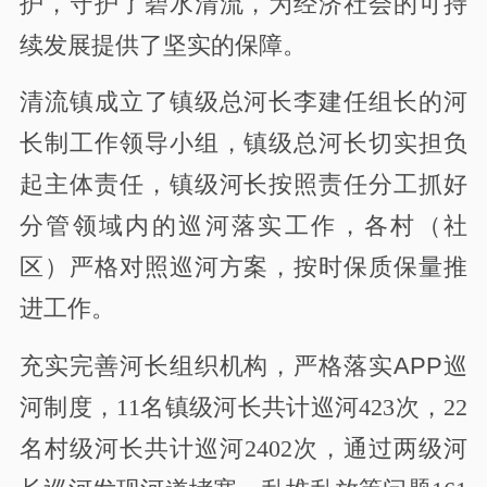
护，守护了碧水清流，为经济社会的可持
续发展提供了坚实的保障。
清流镇成
立了
镇级总河长李建任组长的河
长制工作领导小组，
镇
级总河长
切实担负
起主体责任，
镇级河长
按照责任分工抓好
分管领域内的
巡河
落实工作，各村（社
区）严格对照
巡河方案，按时保质保量推
进工作。
充实完善河长组织机构
，
严格落实
APP
巡
河
制度
，
11
名镇级河长共计巡河
423
次，
22
名村级河长共计巡河
2402
次，通过两级河