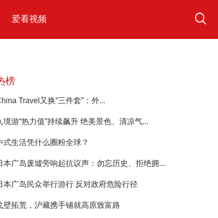
爱看视频
热榜
China Travel又换“三件套”：外...
入境游“热力值”持续飙升 绝美景色、清凉气...
中式生活凭什么圈粉全球？
日本广岛废墟旁响起抗议声：勿忘历史、拒绝拥...
日本广岛民众举行游行 反对政府危险行径
戈壁拓荒，沪藏携手铺就高原致富路