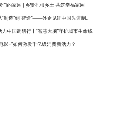
我们的家园 | 乡贤扎根乡土 共筑幸福家园
从“制造”到“智造”——外企见证中国先进制...
活力中国调研行丨“智慧大脑”守护城市生命线
“电影+”如何激发千亿级消费新活力？