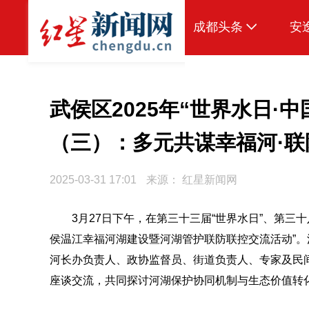
成都头条
安
原创
本地
武侯区2025年“世界水日·
国内
（三）：多元共谋幸福河·
区域
2025-03-31 17:01
来源：
红星新闻网
头条智造
热点专题
3月27日下午，在第三十三届“世界水日”、第三
侯温江幸福河湖建设暨河湖管护联防联控交流活动”。
传真机
河长办负责人、政协监督员、街道负责人、专家及民
公示
座谈交流，共同探讨河湖保护协同机制与生态价值转