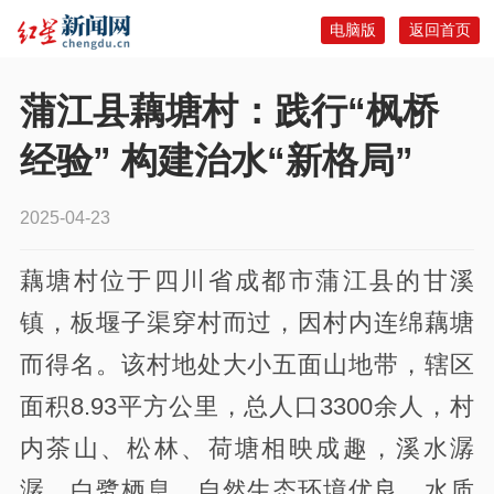
电脑版
返回首页
蒲江县藕塘村：践行“枫桥
经验” 构建治水“新格局”
2025-04-23
藕塘村位于四川省成都市蒲江县的甘溪
镇，板堰子渠穿村而过，因村内连绵藕塘
而得名。该村地处大小五面山地带，辖区
面积8.93平方公里，总人口3300余人，村
内茶山、松林、荷塘相映成趣，溪水潺
潺，白鹭栖息，自然生态环境优良，水质