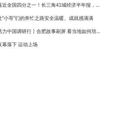
逼近全国四分之一！长三角41城经济半年报，...
让“小哥”们的奔忙之路安全温暖、成就感满满
活力中国调研行丨合肥故事刷屏 看当地如何培...
夜幕落下 运动上场