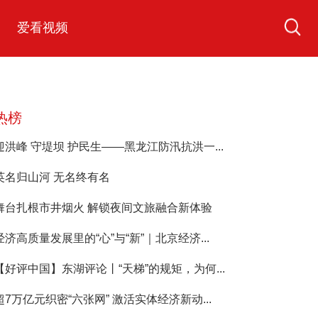
爱看视频
热榜
迎洪峰 守堤坝 护民生——黑龙江防汛抗洪一...
英名归山河 无名终有名
舞台扎根市井烟火 解锁夜间文旅融合新体验
经济高质量发展里的“心”与“新”｜北京经济...
【好评中国】东湖评论丨“天梯”的规矩，为何...
超7万亿元织密“六张网” 激活实体经济新动...