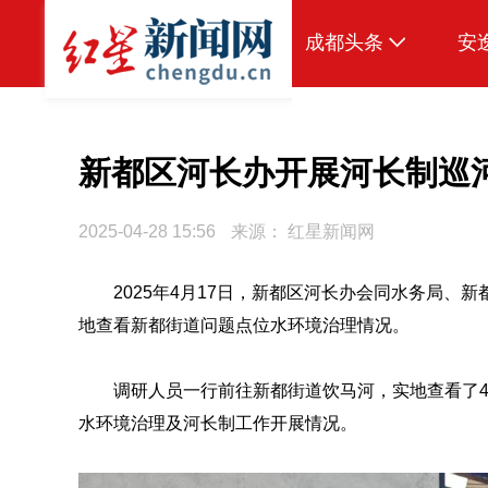
成都头条
安
原创
本地
新都区河长办开展河长制巡
国内
2025-04-28 15:56
来源：
红星新闻网
区域
2025年4月17日，新都区河长办会同水务局
头条智造
地查看新都街道问题点位水环境治理情况。
热点专题
传真机
调研人员一行前往新都街道饮马河，实地查看了
水环境治理及河长制工作开展情况。
公示