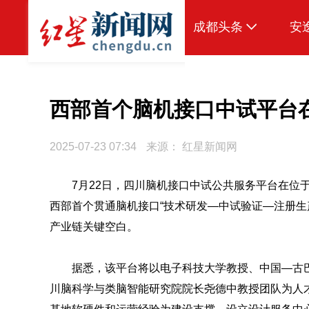
成都头条
安
原创
本地
西部首个脑机接口中试平台
国内
2025-07-23 07:34
来源：
红星新闻网
区域
7月22日，四川脑机接口中试公共服务平台在位
头条智造
西部首个贯通脑机接口“技术研发—中试验证—注册生
热点专题
产业链关键空白。
传真机
据悉，该平台将以电子科技大学教授、中国—古巴
公示
川脑科学与类脑智能研究院院长尧德中教授团队为人