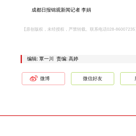
成都日报锦观新闻记者 李娟
【原创版权，未经授权，严禁转载。联系电话028-86007235
编辑: 覃一川
责编: 高婷
微博
微信好友