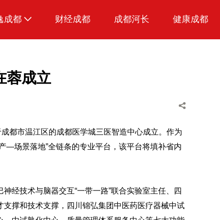
逸成都
财经成都
成都河长
健康成都
生活
美食
在蓉成立
品荐成都
于成都市温江区的成都医学城三医智造中心成立。作为
产—场景落地”全链条的专业平台，该平台将填补省内
神经技术与脑器交互“一带一路”联合实验室主任、四
才支撑和技术支撑，四川锦弘集团中医药医疗器械中试