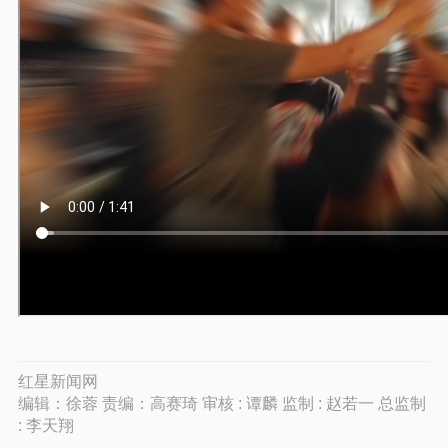
红星新闻网
编辑：徐蓉 责编：高赛琦 审核 : 谭麟 监制 : 赵若一 总监制
: 李天翔