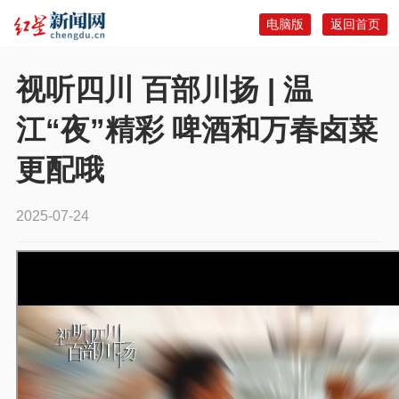
电脑版
返回首页
视听四川 百部川扬 | 温
江“夜”精彩 啤酒和万春卤菜
更配哦
2025-07-24