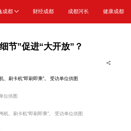
逸成都
财经成都
成都河长
健康成都
生活
美食
细节”促进“大开放”？
品荐成都
机、刷卡机“即刷即乘”。 受访单位供图