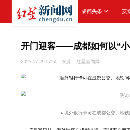
成都头条
安
原创
本地
开门迎客——成都如何以“小
国内
2025-07-29 07:50
来源：
红星新闻网
区域
头条智造
热点专题
传真机
▲境外银行卡可在成都公交、地铁闸
公示