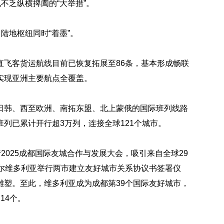
不乏纵横捭阖的“大举措”。
陆地枢纽同时“着墨”。
直飞客货运航线目前已恢复拓展至86条，基本形成畅联
实现亚洲主要航点全覆盖。
日韩、西至欧洲、南拓东盟、北上蒙俄的国际班列线路
列已累计开行超3万列，连接全球121个城市。
2025成都国际友城合作与发展大会，吸引来自全球29
舌尔维多利亚举行两市建立友好城市关系协议书签署仪
雕塑。至此，维多利亚成为成都第39个国际友好城市，
14个。