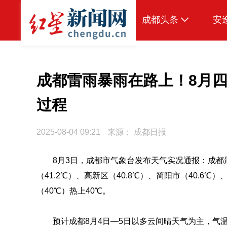
成都头条
安
原创
本地
成都雷雨暴雨在路上！8月四
国内
过程
区域
2025-08-04 09:21
来源：
成都日报
头条智造
热点专题
8月3日，
成都市气象台发布天气实况通报：
成都
（41.2℃）、高新区（40.8℃）、简阳市（40.6℃）
传真机
（40℃）热上40℃。
公示
预计成都8月4日—5日以多云间晴天气为主，气