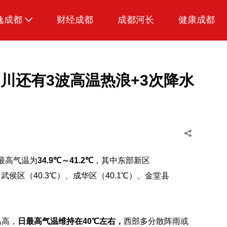
逸成都
财经成都
成都河长
健康成都
生活
美食
川还有3波高温热浪+3次降水
品荐成都
最高气温为
34.9℃～41.2℃
，其中东部新区
、武侯区（40.3℃）、成华区（40.1℃）、金堂县
温高，
日最高气温维持在40℃左右，
西部多分散阵雨或