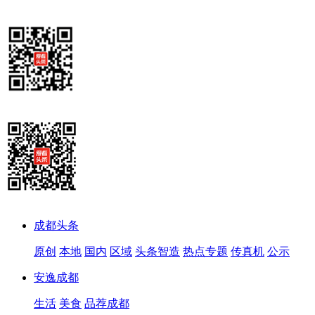
成都头条
原创
本地
国内
区域
头条智造
热点专题
传真机
公示
安逸成都
生活
美食
品荐成都