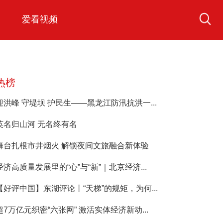
爱看视频
热榜
迎洪峰 守堤坝 护民生——黑龙江防汛抗洪一...
英名归山河 无名终有名
舞台扎根市井烟火 解锁夜间文旅融合新体验
经济高质量发展里的“心”与“新”｜北京经济...
【好评中国】东湖评论丨“天梯”的规矩，为何...
超7万亿元织密“六张网” 激活实体经济新动...