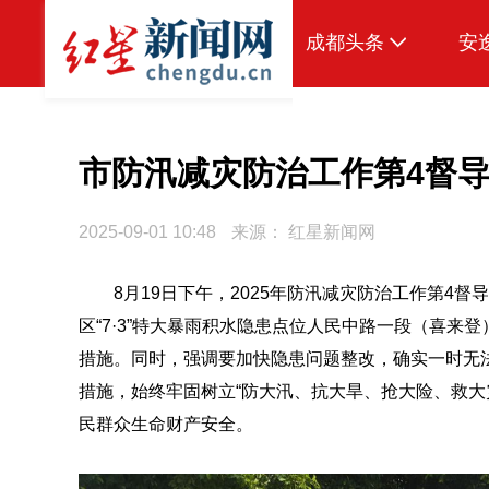
成都头条
安
原创
本地
市防汛减灾防治工作第4督
国内
2025-09-01 10:48
来源：
红星新闻网
区域
8月19日下午，2025年防汛减灾防治工作第4
头条智造
区“7·3”特大暴雨积水隐患点位人民中路一段（喜
热点专题
措施。同时，强调要加快隐患问题整改，确实一时无
传真机
措施，始终牢固树立“防大汛、抗大旱、抢大险、救大
民群众生命财产安全。
公示