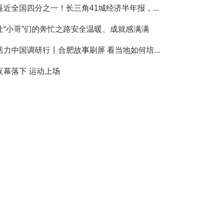
逼近全国四分之一！长三角41城经济半年报，...
让“小哥”们的奔忙之路安全温暖、成就感满满
活力中国调研行丨合肥故事刷屏 看当地如何培...
夜幕落下 运动上场