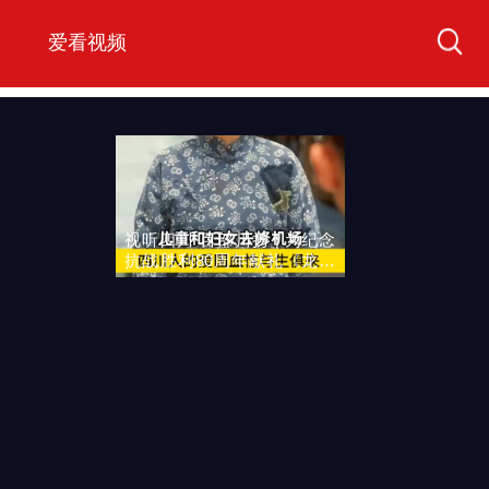
爱看视频
视听四川 百部川扬 | 为纪念
抗战胜利80周年献礼《龙门
茶馆》感人至深