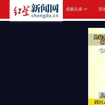
成都头条
安
原创
本地
国内
区域
头条智造
热点专题
传真机
公示