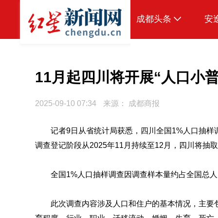
成都头条
安
原创
本地
11月起四川将开展“人口小普
国内
2025-09-10 07:34
来源：
成都商报
区域
记者9日从省统计局获悉，四川全国1%人口抽样
头条智造
调查登记阶段从2025年11月持续至12月，四川将抽取
热点专题
传真机
全国1%人口抽样调查因调查样本量约占全国总人口
公示
此次调查内容涉及人口和住户的基本情况，主要