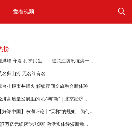
爱看视频
热榜
迎洪峰 守堤坝 护民生——黑龙江防汛抗洪一...
英名归山河 无名终有名
舞台扎根市井烟火 解锁夜间文旅融合新体验
经济高质量发展里的“心”与“新”｜北京经济...
【好评中国】东湖评论丨“天梯”的规矩，为何...
超7万亿元织密“六张网” 激活实体经济新动...