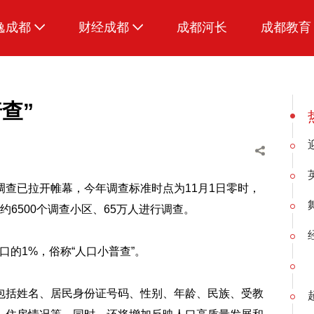
逸成都
财经成都
成都河长
成都教育
生活
招采成都
美食
查”
品荐成都
调查已拉开帷幕，今年调查标准时点为11月1日零时，
约6500个调查小区、65万人进行调查。
的1%，俗称“人口小普查”。
包括姓名、居民身份证号码、性别、年龄、民族、受教