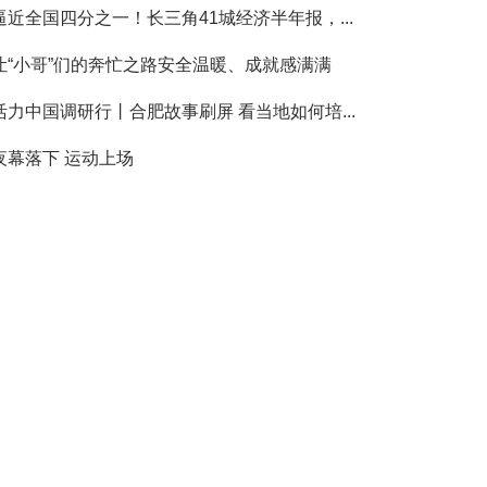
逼近全国四分之一！长三角41城经济半年报，...
让“小哥”们的奔忙之路安全温暖、成就感满满
活力中国调研行丨合肥故事刷屏 看当地如何培...
夜幕落下 运动上场