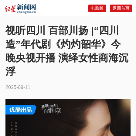
电脑版
返回首页
视听四川 百部川扬 |“四川
造”年代剧《灼灼韶华》今
晚央视开播 演绎女性商海沉
浮
2025-09-11