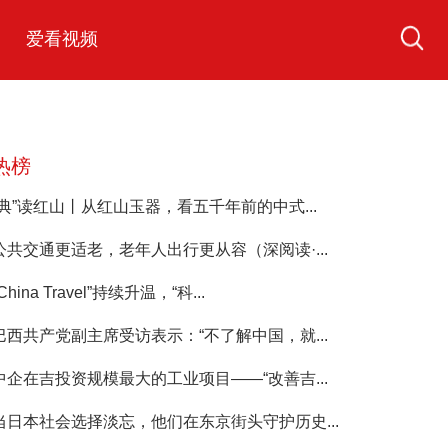
爱看视频
热榜
“典”读红山丨从红山玉器，看五千年前的中式...
公共交通更适老，老年人出行更从容（深阅读·...
China Travel”持续升温，“科...
巴西共产党副主席受访表示：“不了解中国，就...
中企在吉投资规模最大的工业项目——“改善吉...
当日本社会选择淡忘，他们在东京街头守护历史...