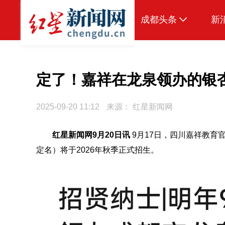
成都头条
新
原创
本地
定了！嘉祥在龙泉领办的银
国内
2025-09-20 11:12
来源：
红星新闻网
区域
红星新闻网9月20日讯
9月17日，四川嘉祥教育
头条智造
定名）将于2026年秋季正式招生。
热点专题
传真机
公示