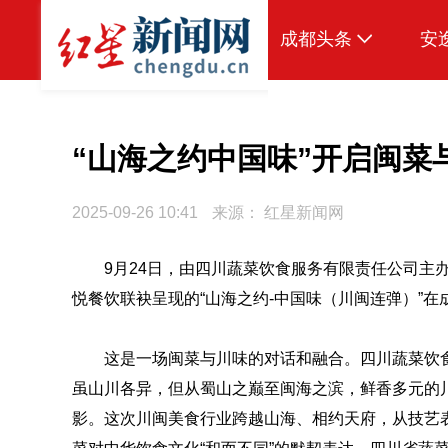
成都头条
安
原创
本地
“山海之约中国味”开启闽菜
国内
2025-09-26 10:41
来源：
红星新闻网
区域
9月24日，由四川蔬菜饮食服务有限责任公司主
头条智造
悦餐饮联袂呈现的“山海之约-中国味（川闽连弹）”
热点专题
传真机
这是一场闽菜与川味的对话和融合。四川蔬菜饮
虽山川各异，但从蜀山之巅至闽海之滨，鲜香多元的
公示
影。这次川闽美食行业跨越山海、相约天府，从技艺