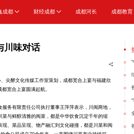
逸成都
财经成都
成都河长
成都教育
生活
招采成都
美食
与川味对话
品荐成都
办、尖酵文化传媒工作室策划，成都宽合上宴与福建欣
在成都宽合上宴圆满起航。
食服务有限责任公司执行董事王萍萍表示，川闽两地，
川菜与鲜醇清雅的闽菜，都是中华饮食沉淀千年的缩
表现、菜品呈现、物产融汇到文化碰撞，都是川菜和闽