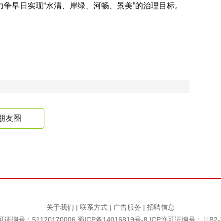
争早日实现“水清、岸绿、河畅、景美”的治理目标。
朋友圈
关于我们
|
联系方式
|
广告服务
|
招聘信息
证编号：51120170006
蜀ICP备14016819号-8
ICP许可证编号：川B2-2