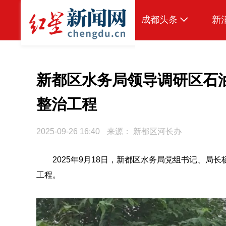
成都头条
新
原创
本地
新都区水务局领导调研区石
国内
整治工程
头条智造
2025-09-26 16:40
来源：
新都区河长办
热点专题
传真机
2025年9月18日，新都区水务局党组书记、
工程。
公示