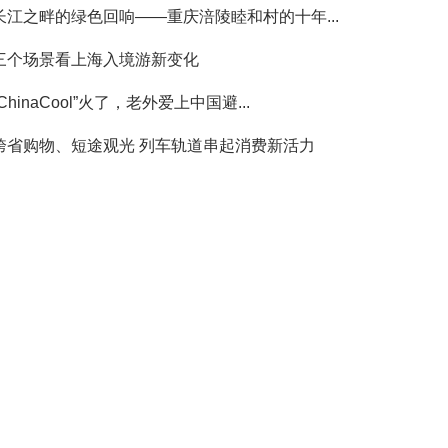
长江之畔的绿色回响——重庆涪陵睦和村的十年...
三个场景看上海入境游新变化
“ChinaCool”火了，老外爱上中国避...
跨省购物、短途观光 列车轨道串起消费新活力