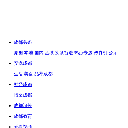
成都头条
原创
本地
国内
区域
头条智造
热点专题
传真机
公示
安逸成都
生活
美食
品荐成都
财经成都
招采成都
成都河长
成都教育
爱看视频