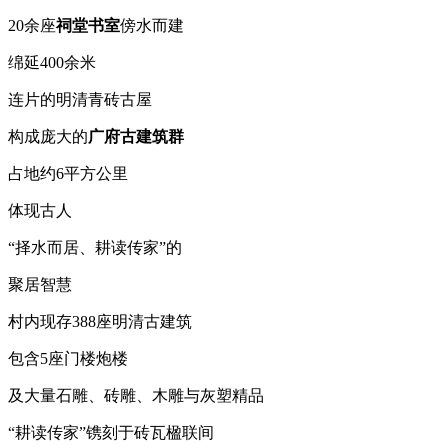
20余座
祠堂书室
傍水而建
绵延400余米
连片的明清青砖古屋
构成庞大的
广府古建筑群
占地约6平方公里
体现古人
“择水而居、耕读传家”的
聚居智慧
村内现存388座明清古建筑
包含5座门楼炮楼
及大量石雕、砖雕、木雕与灰塑精品
“耕读传家”镌刻于砖瓦楹联间