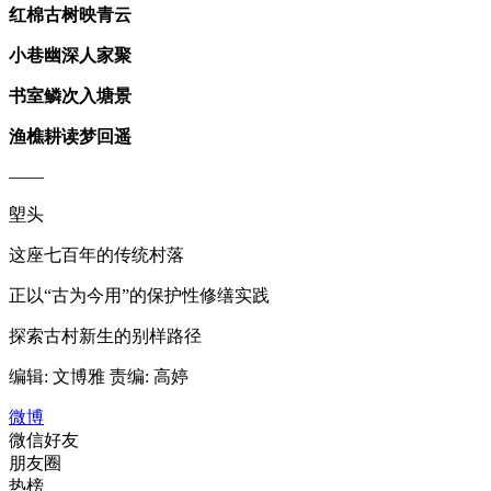
红棉古树映青云
小巷幽深人家聚
书室鳞次入塘景
渔樵耕读梦回遥
——
塱头
这座七百年的传统村落
正以“古为今用”的保护性修缮实践
探索古村新生的别样路径
编辑: 文博雅
责编: 高婷
微博
微信好友
朋友圈
热榜