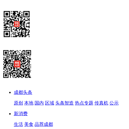
成都头条
原创
本地
国内
区域
头条智造
热点专题
传真机
公示
新消费
生活
美食
品荐成都