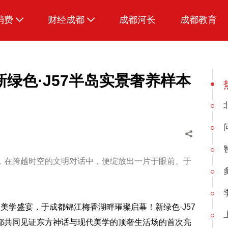
消费
财经成都
成都河长
成都教育
生活
招采成都
美食
绿色·J57半岛实景奢养样本
品荐成都
，在跨越时空的文明对话中，便绽放出一片于眼前、于
的美学盛宴，于成都锦江梅香湖畔璀璨启幕！新绿色·J57
都共同见证东方神话与现代美学的顶奢生活场的首次亮