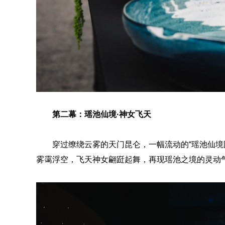
第二幕：瑶池仙境·神女飞天
穿过缭绕云雾的天门昆仑，一幅流动的“瑶池仙境
雾霭浮空，飞天神女翩跹起舞，再现瑶池之境的灵动