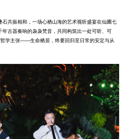
叠石共振相和，一场心栖山海的艺术视听盛宴在仙圃七
千年古器奏响的袅袅梵音，共同构筑出一处可听、可
心”哲学主张——生命栖居，终要回归至日常的安定与从