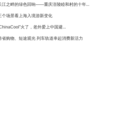
长江之畔的绿色回响——重庆涪陵睦和村的十年...
三个场景看上海入境游新变化
“ChinaCool”火了，老外爱上中国避...
跨省购物、短途观光 列车轨道串起消费新活力