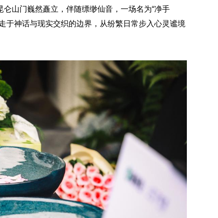
昆仑山门巍然矗立，伴随缥缈仙音，一场名为“净手
行走于神话与现实交织的边界，从纷繁日常步入心灵谧境