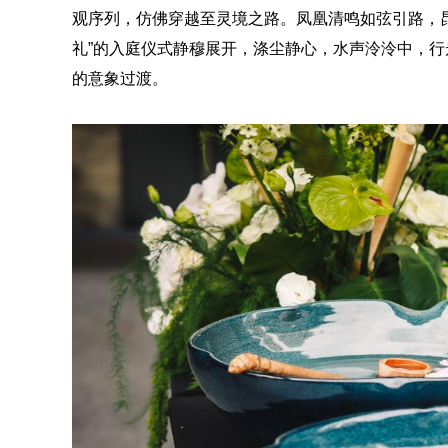
观序列，仿佛穿越至灵境之路。凤凰清鸣如弦引路，
礼”的入庭仪式静穆展开，涤尘静心，水声泠泠中，
的意象过渡。