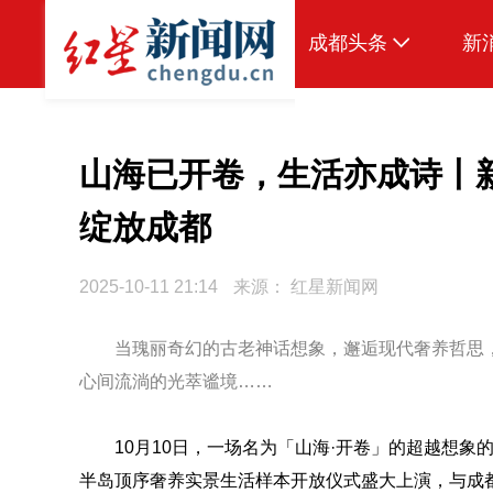
成都头条
新
原创
本地
山海已开卷，生活亦成诗丨新
国内
绽放成都
区域
2025-10-11 21:14
来源：
红星新闻网
头条智造
热点专题
当瑰丽奇幻的古老神话想象，邂逅现代奢养哲思
心间流淌的光萃谧境……
传真机
公示
10月10日，一场名为「山海·开卷」的超越想象
半岛顶序奢养实景生活样本开放仪式盛大上演，与成