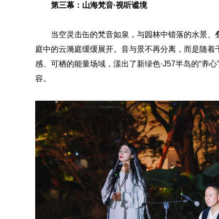
第三幕：山海梵音·视听谧境
当空灵击缶的梵音如泉，与园林中错落的水景、
庭中的云漪庭缓缓展开。音与景不再分离，而是随着
感、可栖的能量场域，漾出了新绿色·J57半岛的“养
容。