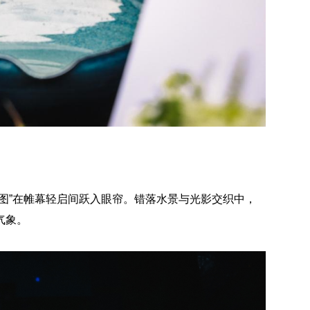
图”在帷幕轻启间跃入眼帘。错落水景与光影交织中，
气象。