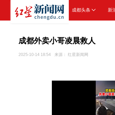
成都头条
新
原创
本地
成都外卖小哥凌晨救人
国内
2025-10-14 18:54
来源：
红星新闻网
区域
头条智造
热点专题
传真机
公示