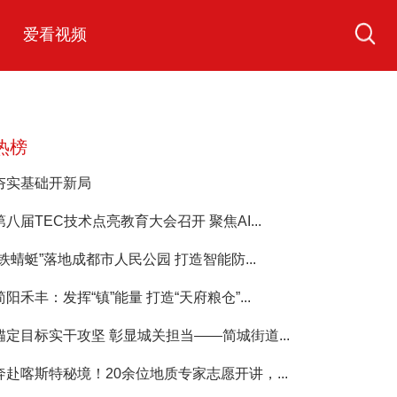
爱看视频
热榜
夯实基础开新局
第八届TEC技术点亮教育大会召开 聚焦AI...
“铁蜻蜓”落地成都市人民公园 打造智能防...
简阳禾丰：发挥“镇”能量 打造“天府粮仓”...
锚定目标实干攻坚 彰显城关担当——简城街道...
奔赴喀斯特秘境！20余位地质专家志愿开讲，...