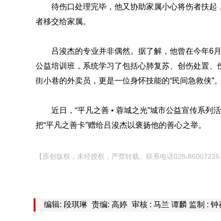
待伤口处理完毕，他又协助家属小心将伤者扶起
者移交给家属。
吕浚杰的专业并非偶然。据了解，他曾在今年6
公益培训班，系统学习了包括心肺复苏、创伤处置、
街小巷的外卖员，更是一位身怀技能的“民间急救侠”
近日，“平凡之善 • 蓉城之光”城市公益宣传系列
把“平凡之善卡”赠给吕浚杰以褒扬他的善心之举。
【原创版权，未经授权，严禁转载。联系电话028-86007235
编辑: 段琪琳
责编: 高婷
审核 : 马兰 谭麟 监制 : 