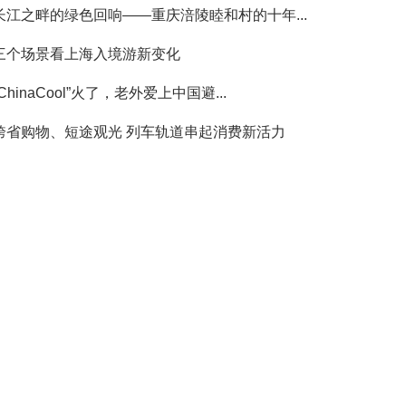
长江之畔的绿色回响——重庆涪陵睦和村的十年...
三个场景看上海入境游新变化
“ChinaCool”火了，老外爱上中国避...
跨省购物、短途观光 列车轨道串起消费新活力