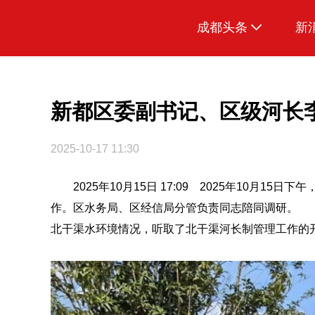
成都头条
新
原创
本地
新都区委副书记、区级河长
国内
2025-10-17 11:30
区域
2025年10月15日 17:09 2025年10月
头条智造
作。区水务局、区经信局分管负责同志陪同调研。 
热点专题
北干渠水环境情况，听取了北干渠河长制管理工作的
传真机
公示