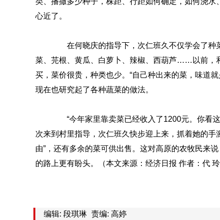
类、播撒多少种子，株距、行距如何确定，如何浇水
心近了。
在何晓庆的指导下，次仁班久不仅学会了种菜
菜、芫根、黄瓜、白萝卜、辣椒、西葫芦……以前，
买，菜价很贵，种类也少。“自己种出来的菜，味道就
现在也研究起了各种蔬菜的做法。
“今年家里靠卖菜已经收入了1200元。你看这
次来到村里指导，次仁班久快步迎上来，抓着她的手
由”，还有多余的菜可供出售。这对高原的农牧民来
的路上更有盼头。（本文来源：经济日报 作者：代 
编辑: 段琪琳
责编: 高婷