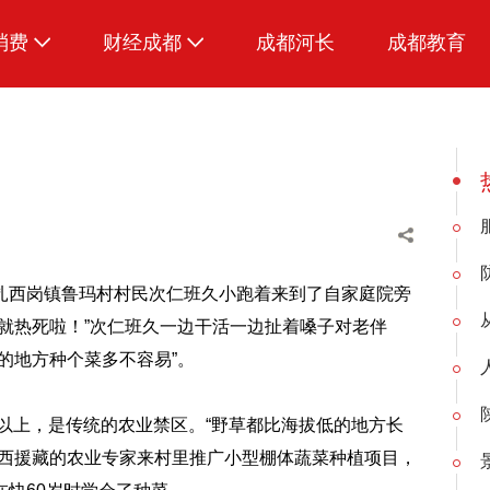
消费
财经成都
成都河长
成都教育
生活
招采成都
扎西岗镇鲁玛村村民次仁班久小跑着来到了自家庭院旁
就热死啦！”次仁班久一边干活一边扯着嗓子对老伴
的地方种个菜多不容易”。
以上，是传统的农业禁区。“野草都比海拔低的地方长
陕西援藏的农业专家来村里推广小型棚体蔬菜种植项目，