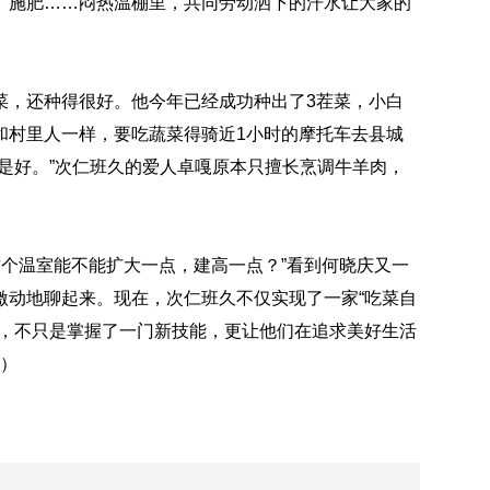
、施肥……闷热温棚里，共同劳动洒下的汗水让大家的
，还种得很好。他今年已经成功种出了3茬菜，小白
和村里人一样，要吃蔬菜得骑近1小时的摩托车去县城
是好。”次仁班久的爱人卓嘎原本只擅长烹调牛羊肉，
个温室能不能扩大一点，建高一点？”看到何晓庆又一
激动地聊起来。现在，次仁班久不仅实现了一家“吃菜自
说，不只是掌握了一门新技能，更让他们在追求美好生活
玲）