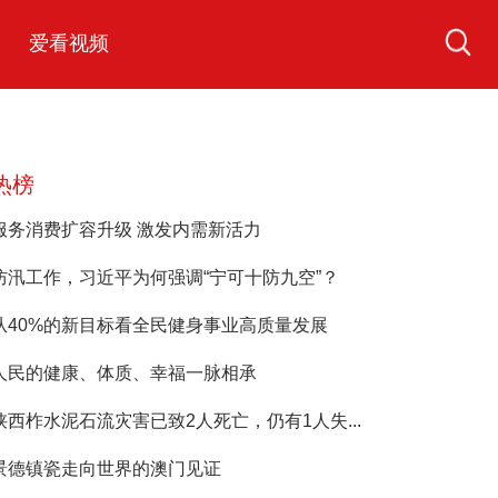
爱看视频
热榜
服务消费扩容升级 激发内需新活力
防汛工作，习近平为何强调“宁可十防九空”？
从40%的新目标看全民健身事业高质量发展
人民的健康、体质、幸福一脉相承
陕西柞水泥石流灾害已致2人死亡，仍有1人失...
景德镇瓷走向世界的澳门见证