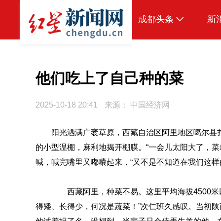
成都头条
新
原创
本地
他们吃上了自己种的菜
国内
2025-10-18 20:41
来源：
中国经济网
区域
阳光洒满广袤草原，西藏自治区阿里地区噶尔县
头条智造
的小型温棚，麻利地揭开棚膜。“一会儿太阳大了，菜
热点专题
喊，喊完嘴里又嘟囔起来，“又不是不知道在我们这样
传真机
西藏阿里，种菜不易。这里平均海拔4500米
公示
得矮、长得少，何况是蔬菜！”次仁班久感叹。当初