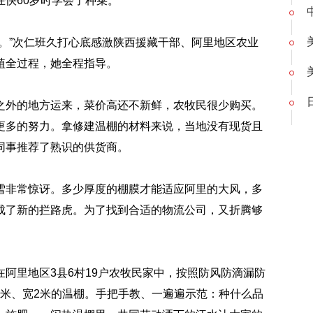
快60岁时学会了种菜。
”次仁班久打心底感激陕西援藏干部、阿里地区农业
植全过程，她全程指导。
外的地方运来，菜价高还不新鲜，农牧民很少购买。
更多的努力。拿修建温棚的材料来说，当地没有现货且
同事推荐了熟识的供货商。
非常惊讶。多少厚度的棚膜才能适应阿里的大风，多
成了新的拦路虎。为了找到合适的物流公司，又折腾够
里地区3县6村19户农牧民家中，按照防风防滴漏防
.5米、宽2米的温棚。手把手教、一遍遍示范：种什么品