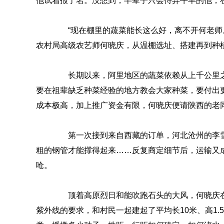
他试着报了名。没想到，半辈子只会侍弄牛羊的他，在
“现在棚里的蔬菜能长这么好，离不开何老师。
农村局高级农艺师何晓庆，从温棚选址、搭建再到种
长期以来，阿里地区的蔬菜依赖从上千公里之
要在祖辈缺乏种菜经验的地方教会大家种菜，要付出
成本极高，加上推广资金有限，何晓庆便请陕西的老
第一次接到来自西藏的订单，河北沧州的李雪
粗的钢管才能撑得起来……反复商定细节后，运输又
呛。
顶着高原烈日和能吹跑石头的大风，何晓庆在阿
紫外线的要求，和村民一起建起了平均长10米、高1