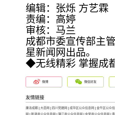
编辑：张烁 方艺霖
责编：高婷
审核：马兰
成都市委宣传部主
星新闻网出品。
◆无线精彩 掌握成
微博
微信好友
友情链接
廉洁成都
|
大邑网
|
四川党建网
|
成华区公众信息网
|
金牛区公众信
网
|
新津县公众信息网
|
蒲江县公众信息网
|
金堂县公众信息网
|
青