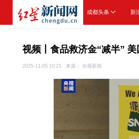
成都头条
新
原创
本地
视频丨食品救济金“减半” 
国内
2025-11-05 10:21
来源：
央视新闻
区域
头条智造
热点专题
传真机
公示