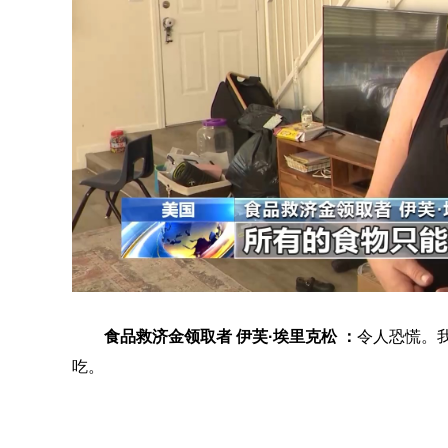
食品救济金领取者 伊芙·埃里克松 ：
令人恐慌。
吃。