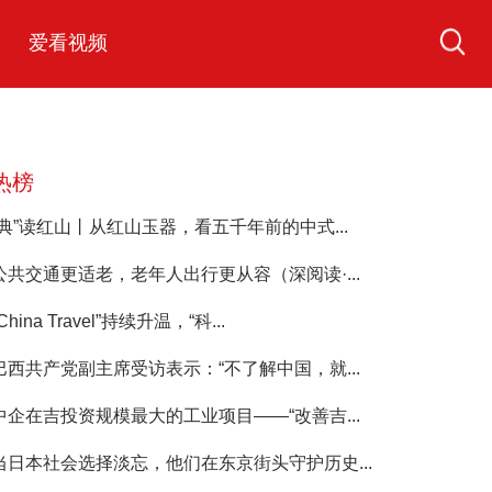
爱看视频
热榜
“典”读红山丨从红山玉器，看五千年前的中式...
公共交通更适老，老年人出行更从容（深阅读·...
China Travel”持续升温，“科...
巴西共产党副主席受访表示：“不了解中国，就...
中企在吉投资规模最大的工业项目——“改善吉...
当日本社会选择淡忘，他们在东京街头守护历史...