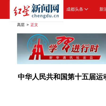
成都头条
新
原创
高层 >
正文
本地
国内
区域
头条智造
热点专题
中华人民共和国第十五届运
传真机
公示