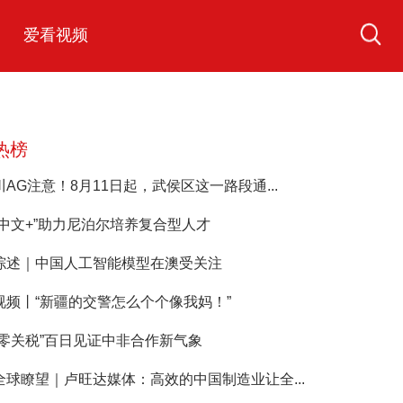
爱看视频
热榜
川AG注意！8月11日起，武侯区这一路段通...
“中文+”助力尼泊尔培养复合型人才
综述｜中国人工智能模型在澳受关注
视频丨“新疆的交警怎么个个像我妈！”
“零关税”百日见证中非合作新气象
全球瞭望｜卢旺达媒体：高效的中国制造业让全...