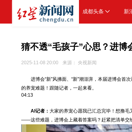
成都头条
新
原创
本地
猜不透“毛孩子”心思？进博
国内
2025-11-08 20:00
来源：
央视新闻
区域
进博会“新”风拂面、“新”潮澎湃，本届进博会
头条智造
的养宠难题！跟随记者，一起来看。
热点专题
04:13
传真机
AI记者：
大家的养宠心愿我已汇总完毕！想撸毛又
公示
——这些难题，进博会上藏着答案吗？赶紧把清单交