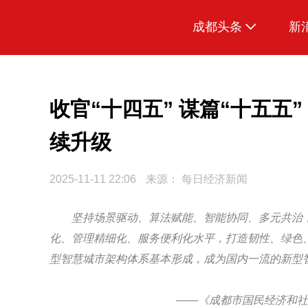
成都头条
新
原创
本地
收官“十四五” 谋篇“十五五
国内
续升级
区域
2025-11-11 22:06
来源：
每日经济新闻
头条智造
热点专题
坚持场景驱动、算法赋能、智能协同、多元共治
化、管理精细化、服务便利化水平，打造韧性、绿色、
传真机
型智慧城市架构体系基本形成，成为国内一流的新型智
公示
——《成都市国民经济和社