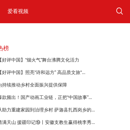
爱看视频
热榜
【好评中国】“烟火气”舞台沸腾文化活力
【好评中国】照亮“诗和远方” 高品质文旅“...
为持续推动乡村全面振兴提供保障
爆款频出！国产动画工业链，正把“中国故事”...
从助力重建家园到治理乡村 萨迦县扎西岗乡的...
情满天山 援疆印记⑲丨安徽支教生赢得桃李秀...