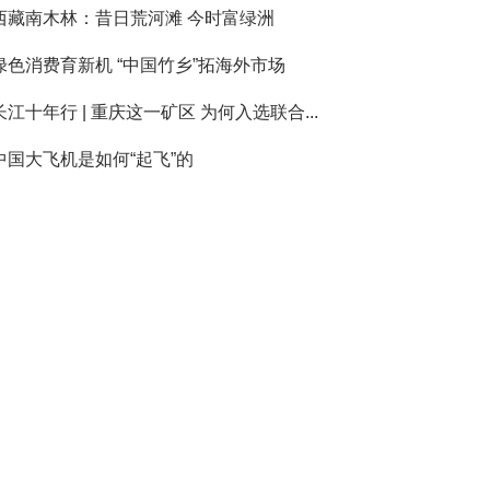
西藏南木林：昔日荒河滩 今时富绿洲
绿色消费育新机 “中国竹乡”拓海外市场
长江十年行 | 重庆这一矿区 为何入选联合...
中国大飞机是如何“起飞”的