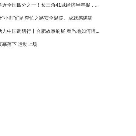
逼近全国四分之一！长三角41城经济半年报，...
让“小哥”们的奔忙之路安全温暖、成就感满满
活力中国调研行丨合肥故事刷屏 看当地如何培...
夜幕落下 运动上场