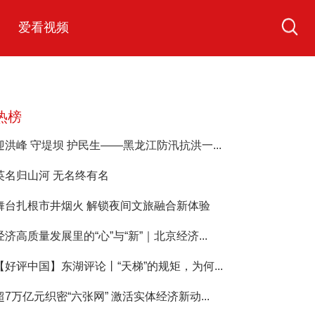
爱看视频
热榜
迎洪峰 守堤坝 护民生——黑龙江防汛抗洪一...
英名归山河 无名终有名
舞台扎根市井烟火 解锁夜间文旅融合新体验
经济高质量发展里的“心”与“新”｜北京经济...
【好评中国】东湖评论丨“天梯”的规矩，为何...
超7万亿元织密“六张网” 激活实体经济新动...