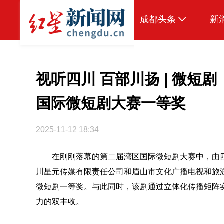
成都头条
新
原创
本地
视听四川 百部川扬 | 微短
国内
国际微短剧大赛一等奖
区域
2025-11-12 18:34
头条智造
在刚刚落幕的第二届湾区国际微短剧大赛中，由
热点专题
川星元传媒有限责任公司和眉山市文化广播电视和旅
传真机
微短剧一等奖。与此同时，该剧通过立体化传播矩阵
公示
力的双丰收。