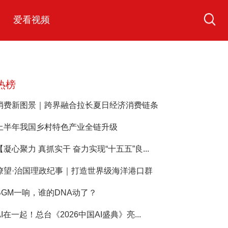
爱看视频
热榜
消费新图景｜跨界融合拉长夏日经济消费链条
上半年我国乡村特色产业全链升级
【凝心聚力 真抓实干 奋力实现“十五五”良...
瞭望·治国理政纪事｜打造世界级海洋港口群
BGM一响，谁的DNA动了？
AI在一起！总台《2026中国AI盛典》亮...