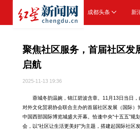
成都头条
新
原创
本地
聚焦社区服务，首届社区发
国内
启航
区域
2025-11-13 19:36
头条智造
蓉城冬韵温婉，锦江碧波含章。11月13日当日
热点专题
对外文化贸易协会联合主办的首届社区发展（国际）博
传真机
中国西部国际博览城盛大开幕。恰逢中央“十五五”规
公示
会，以“社区让生活更美好”为主题，搭建起国际社区