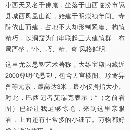
小西天又名千佛庵，坐落于山西临汾市隰
县城西凤凰山巅，始建于明崇祯年间。寺
院依山而建，占地不大却形制紧凑、构筑
精巧，以洞窟为门串联起三大建筑群，布
局严整，“小、巧、精、奇”风格鲜明。
这里尤以悬塑艺术著称，大雄宝殿内藏近
2000尊明代悬塑，包含天宫楼阁、珍禽异
兽等元素，最高达3米，最小仅拇指大小。
对此，巴西记者艾瑞克表示：“（之前看
图）已经让我足够惊艳，来到这里亲眼
看，上面还有非常多的小细节。万物都好